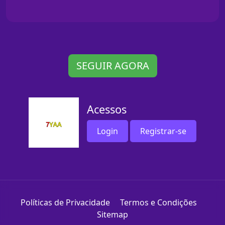
SEGUIR AGORA
Acessos
Login
Registrar-se
Políticas de Privacidade
Termos e Condições
Sitemap