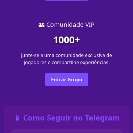
👥 Comunidade VIP
1000+
Junte-se a uma comunidade exclusiva de
jogadores e compartilhe experiências!
Entrar Grupo
📱 Como Seguir no Telegram