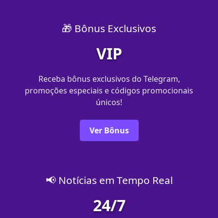
🎁 Bônus Exclusivos
VIP
Receba bônus exclusivos do Telegram,
promoções especiais e códigos promocionais
únicos!
Ver Bônus
📢 Notícias em Tempo Real
24/7