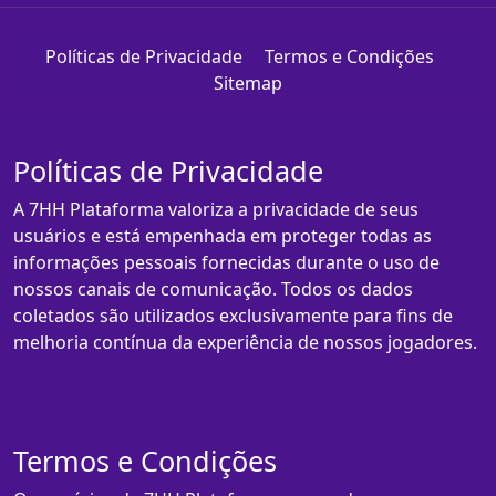
Políticas de Privacidade
Termos e Condições
Sitemap
Políticas de Privacidade
A 7HH Plataforma valoriza a privacidade de seus
usuários e está empenhada em proteger todas as
informações pessoais fornecidas durante o uso de
nossos canais de comunicação. Todos os dados
coletados são utilizados exclusivamente para fins de
melhoria contínua da experiência de nossos jogadores.
Termos e Condições