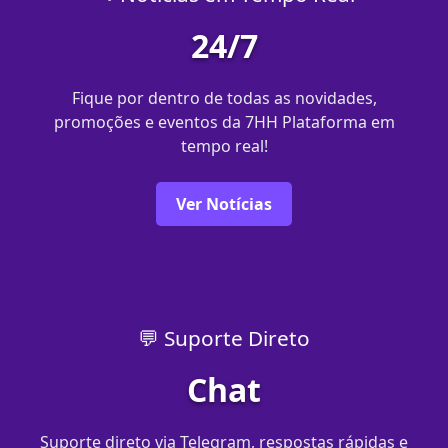
24/7
Fique por dentro de todas as novidades,
promoções e eventos da 7HH Plataforma em
tempo real!
Ver Notícias
💬 Suporte Direto
Chat
Suporte direto via Telegram, respostas rápidas e