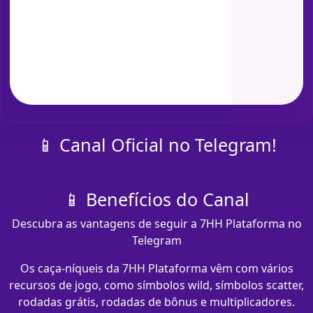
📱 Canal Oficial no Telegram!
📱 Benefícios do Canal
Descubra as vantagens de seguir a 7HH Plataforma no
Telegram
Os caça-níqueis da 7HH Plataforma vêm com vários
recursos de jogo, como símbolos wild, símbolos scatter,
rodadas grátis, rodadas de bônus e multiplicadores.