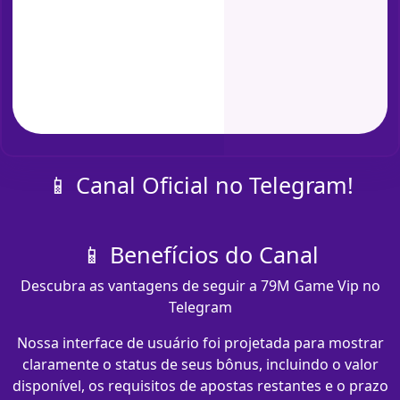
📱 Canal Oficial no Telegram!
📱 Benefícios do Canal
Descubra as vantagens de seguir a 79M Game Vip no
Telegram
Nossa interface de usuário foi projetada para mostrar
claramente o status de seus bônus, incluindo o valor
disponível, os requisitos de apostas restantes e o prazo