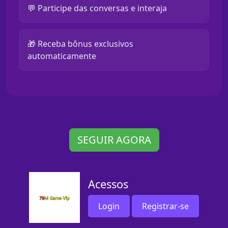
💬 Participe das conversas e interaja
🎁 Receba bônus exclusivos
automaticamente
SEGUIR AGORA
Acessos
Login
Registrar-se