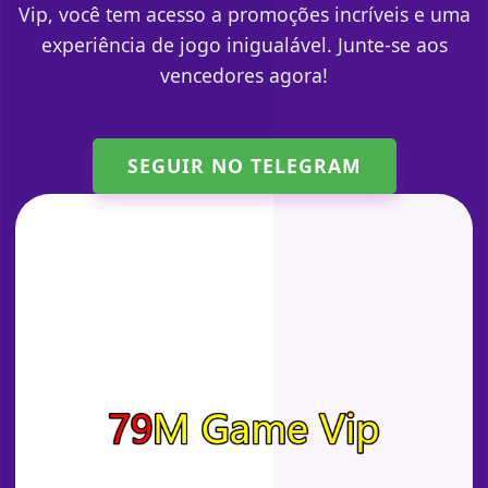
Vip, você tem acesso a promoções incríveis e uma
experiência de jogo inigualável. Junte-se aos
vencedores agora!
SEGUIR NO TELEGRAM