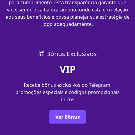
para cumprimento. Esta transparência garante que
você sempre saiba exatamente onde está em relação
aos seus benefícios e possa planejar sua estratégia de
jogo adequadamente.
🎁 Bônus Exclusivos
VIP
Receba bônus exclusivos do Telegram,
promoções especiais e códigos promocionais
únicos!
Ver Bônus