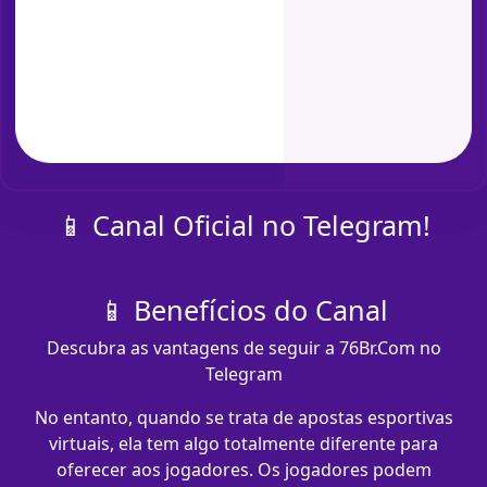
📱 Canal Oficial no Telegram!
📱 Benefícios do Canal
Descubra as vantagens de seguir a 76Br.Com no
Telegram
No entanto, quando se trata de apostas esportivas
virtuais, ela tem algo totalmente diferente para
oferecer aos jogadores. Os jogadores podem