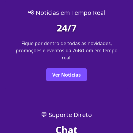
📢 Notícias em Tempo Real
24/7
Fique por dentro de todas as novidades,
promoções e eventos da 76Br.Com em tempo
real!
Ver Notícias
💬 Suporte Direto
Chat