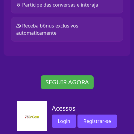
💬 Participe das conversas e interaja
🎁 Receba bônus exclusivos
automaticamente
SEGUIR AGORA
Acessos
Login
Registrar-se