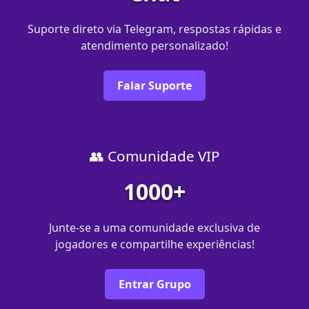
Suporte direto via Telegram, respostas rápidas e
atendimento personalizado!
Falar Suporte
👥 Comunidade VIP
1000+
Junte-se a uma comunidade exclusiva de
jogadores e compartilhe experiências!
Entrar Grupo