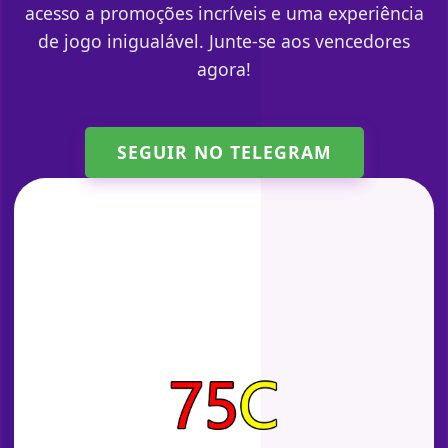
acesso a promoções incríveis e uma experiência
de jogo inigualável. Junte-se aos vencedores
agora!
SEGUIR NO TELEGRAM