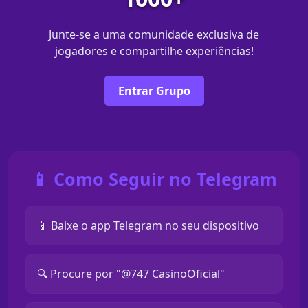
Junte-se a uma comunidade exclusiva de
jogadores e compartilhe experiências!
Entrar Grupo
📱 Como Seguir no Telegram
📱 Baixe o app Telegram no seu dispositivo
🔍 Procure por "@747 CasinoOficial"