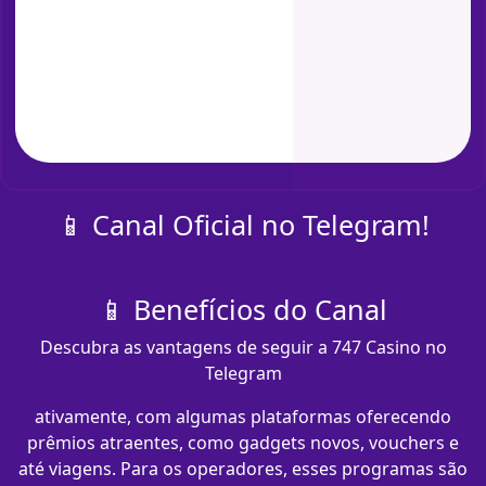
📱 Canal Oficial no Telegram!
📱 Benefícios do Canal
Descubra as vantagens de seguir a 747 Casino no
Telegram
ativamente, com algumas plataformas oferecendo
prêmios atraentes, como gadgets novos, vouchers e
até viagens. Para os operadores, esses programas são