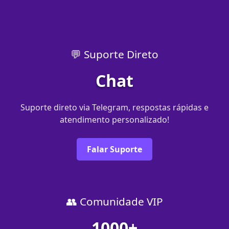
💬 Suporte Direto
Chat
Suporte direto via Telegram, respostas rápidas e
atendimento personalizado!
Falar Suporte
👥 Comunidade VIP
1000+