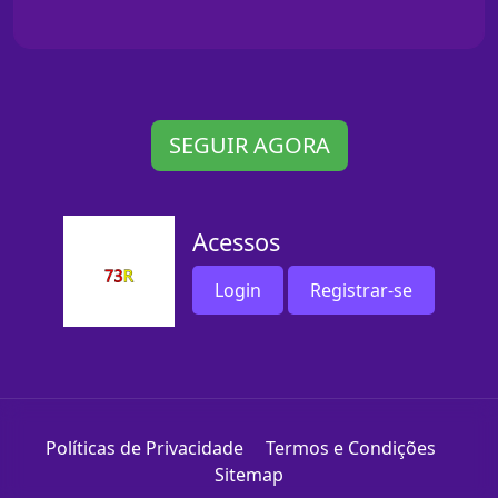
SEGUIR AGORA
Acessos
Login
Registrar-se
Políticas de Privacidade
Termos e Condições
Sitemap