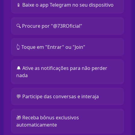
📱 Baixe o app Telegram no seu dispositivo
🔍 Procure por "@73ROficial"
👆 Toque em "Entrar" ou "Join"
🔔 Ative as notificações para não perder
nada
💬 Participe das conversas e interaja
🎁 Receba bônus exclusivos
automaticamente