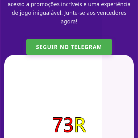
acesso a promoções incríveis e uma experiência
de jogo inigualável. Junte-se aos vencedores
agora!
SEGUIR NO TELEGRAM