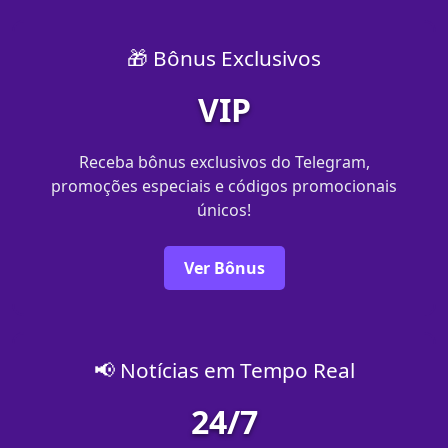
🎁 Bônus Exclusivos
VIP
Receba bônus exclusivos do Telegram,
promoções especiais e códigos promocionais
únicos!
Ver Bônus
📢 Notícias em Tempo Real
24/7