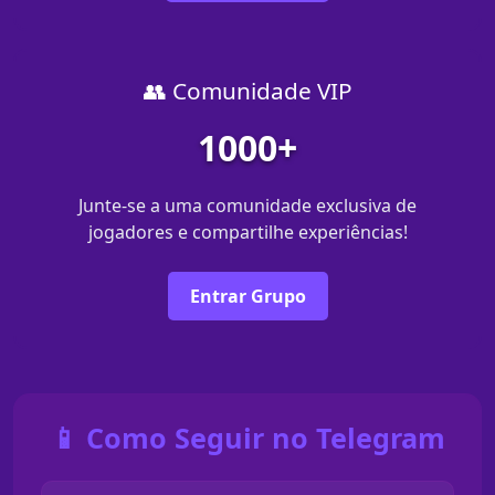
👥 Comunidade VIP
1000+
Junte-se a uma comunidade exclusiva de
jogadores e compartilhe experiências!
Entrar Grupo
📱 Como Seguir no Telegram