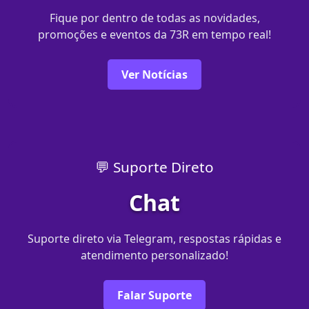
Fique por dentro de todas as novidades,
promoções e eventos da 73R em tempo real!
Ver Notícias
💬 Suporte Direto
Chat
Suporte direto via Telegram, respostas rápidas e
atendimento personalizado!
Falar Suporte