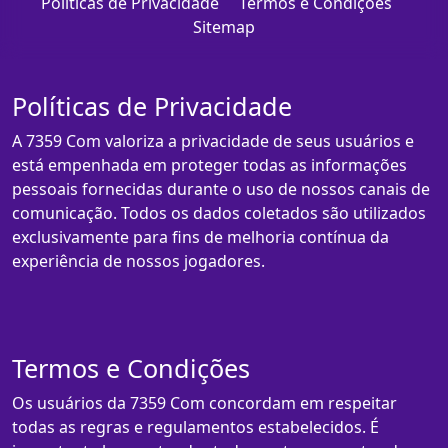
Políticas de Privacidade
Termos e Condições
Sitemap
Políticas de Privacidade
A 7359 Com valoriza a privacidade de seus usuários e
está empenhada em proteger todas as informações
pessoais fornecidas durante o uso de nossos canais de
comunicação. Todos os dados coletados são utilizados
exclusivamente para fins de melhoria contínua da
experiência de nossos jogadores.
Termos e Condições
Os usuários da 7359 Com concordam em respeitar
todas as regras e regulamentos estabelecidos. É