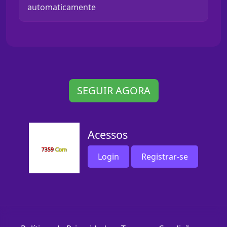
automaticamente
SEGUIR AGORA
Acessos
Login
Registrar-se