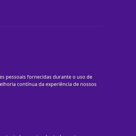
es pessoais fornecidas durante o uso de
elhoria contínua da experiência de nossos