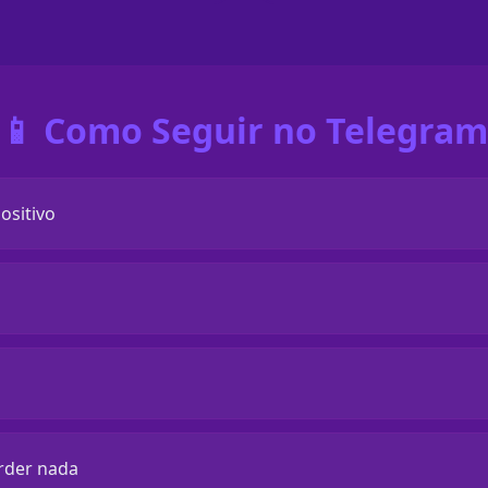
📱 Como Seguir no Telegram
ositivo
erder nada