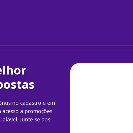
lhor
postas
ônus no cadastro e em
m acesso a promoções
ualável. Junte-se aos