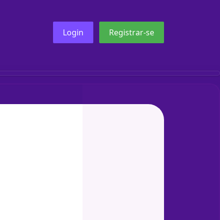
Login
Registrar-se