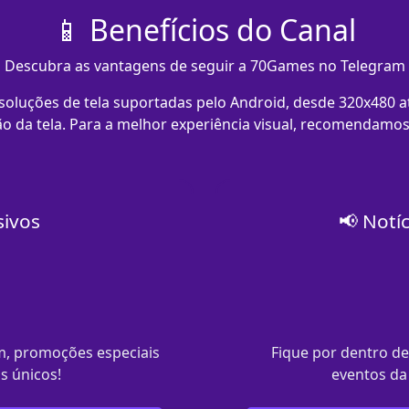
📱 Benefícios do Canal
Descubra as vantagens de seguir a 70Games no Telegram
soluções de tela suportadas pelo Android, desde 320x480 at
 da tela. Para a melhor experiência visual, recomendamos
sivos
📢 Notí
m, promoções especiais
Fique por dentro d
s únicos!
eventos da