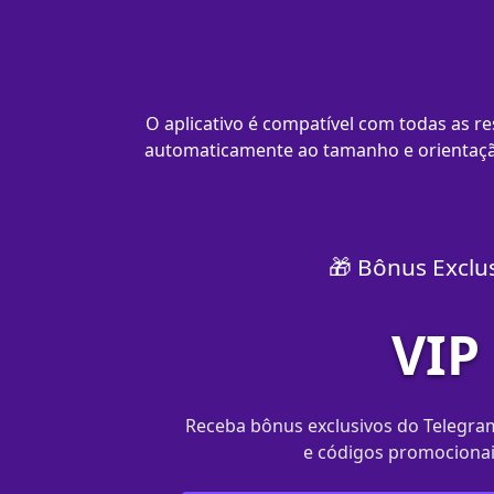
O aplicativo é compatível com todas as re
automaticamente ao tamanho e orientação
🎁 Bônus Exclu
VIP
Receba bônus exclusivos do Telegra
e códigos promocionai