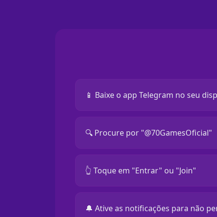
📱 Baixe o app Telegram no seu disp
🔍 Procure por "@70GamesOficial"
👆 Toque em "Entrar" ou "Join"
🔔 Ative as notificações para não p