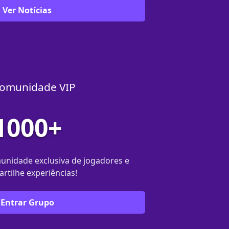
Ver Notícias
Comunidade VIP
1000+
unidade exclusiva de jogadores e
rtilhe experiências!
Entrar Grupo