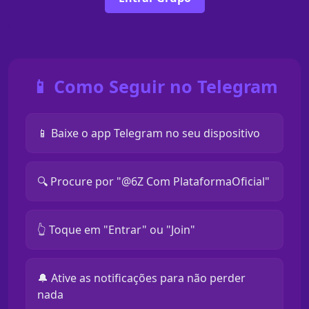
📱 Como Seguir no Telegram
📱 Baixe o app Telegram no seu dispositivo
🔍 Procure por "@6Z Com PlataformaOficial"
👆 Toque em "Entrar" ou "Join"
🔔 Ative as notificações para não perder
nada