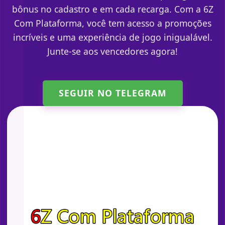
bônus no cadastro e em cada recarga. Com a 6Z
Com Plataforma, você tem acesso a promoções
incríveis e uma experiência de jogo inigualável.
Junte-se aos vencedores agora!
SEGUIR NO TELEGRAM