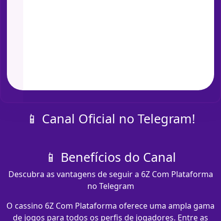
📱 Canal Oficial no Telegram!
📱 Benefícios do Canal
Descubra as vantagens de seguir a 6Z Com Plataforma
no Telegram
O cassino 6Z Com Plataforma oferece uma ampla gama
de jogos para todos os perfis de jogadores. Entre as