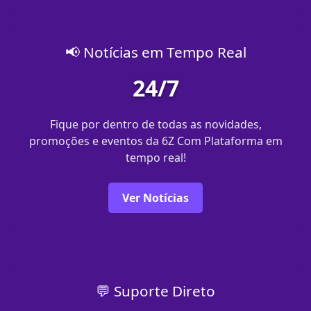
📢 Notícias em Tempo Real
24/7
Fique por dentro de todas as novidades,
promoções e eventos da 6Z Com Plataforma em
tempo real!
Ver Notícias
💬 Suporte Direto