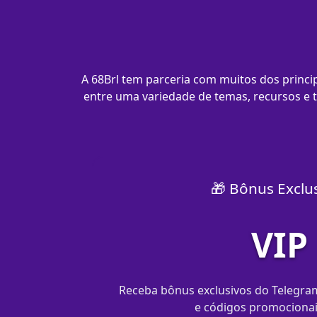
A 68Brl tem parceria com muitos dos princi
entre uma variedade de temas, recursos e 
🎁 Bônus Exclu
VIP
Receba bônus exclusivos do Telegra
e códigos promocionai