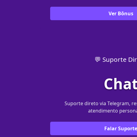
Ver Bônus
💬 Suporte Di
Cha
Suporte direto via Telegram, r
atendimento persona
Falar Suport