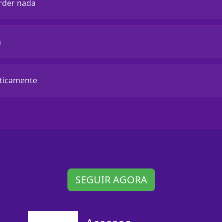
erder nada
a
aticamente
SEGUIR AGORA