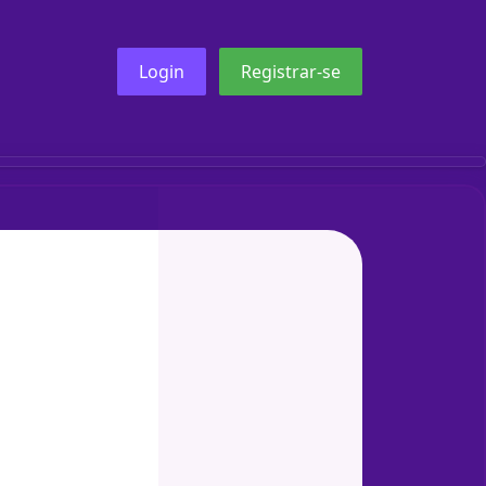
Login
Registrar-se