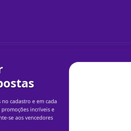
r
postas
s no cadastro e em cada
 promoções incríveis e
unte-se aos vencedores