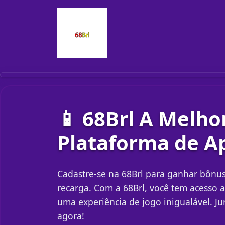
📱 68Brl A Melho
Plataforma de A
Cadastre-se na 68Brl para ganhar bônu
recarga. Com a 68Brl, você tem acesso a
uma experiência de jogo inigualável. J
agora!