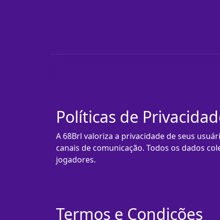
Políticas de Privacida
A 68Brl valoriza a privacidade de seus usu
canais de comunicação. Todos os dados cole
jogadores.
Termos e Condições