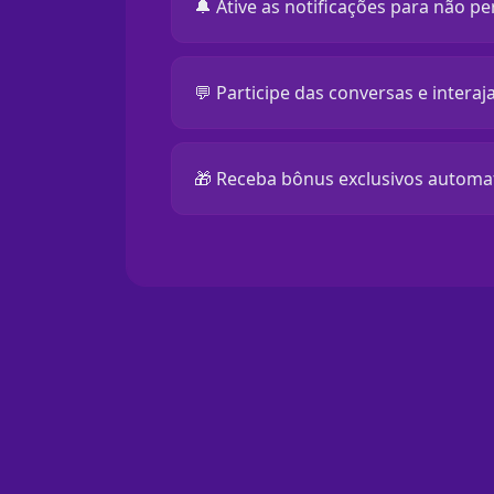
🔔 Ative as notificações para não p
💬 Participe das conversas e interaj
🎁 Receba bônus exclusivos autom