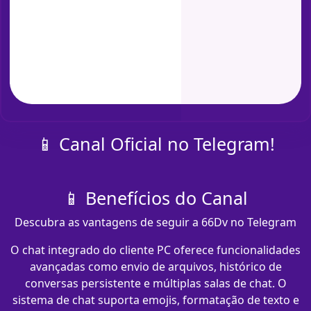
📱 Canal Oficial no Telegram!
📱 Benefícios do Canal
Descubra as vantagens de seguir a 66Dv no Telegram
O chat integrado do cliente PC oferece funcionalidades
avançadas como envio de arquivos, histórico de
conversas persistente e múltiplas salas de chat. O
sistema de chat suporta emojis, formatação de texto e