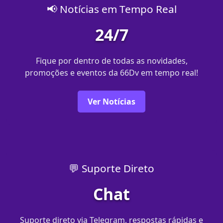
📢 Notícias em Tempo Real
24/7
Fique por dentro de todas as novidades,
promoções e eventos da 66Dv em tempo real!
Ver Notícias
💬 Suporte Direto
Chat
Suporte direto via Telegram, respostas rápidas e