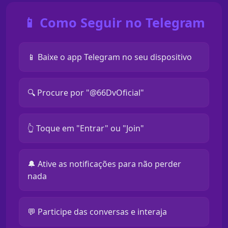
📱 Como Seguir no Telegram
📱 Baixe o app Telegram no seu dispositivo
🔍 Procure por "@66DvOficial"
👆 Toque em "Entrar" ou "Join"
🔔 Ative as notificações para não perder
nada
💬 Participe das conversas e interaja