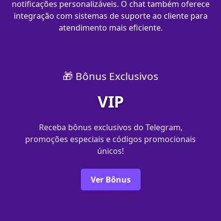
notificações personalizáveis. O chat também oferece
integração com sistemas de suporte ao cliente para
atendimento mais eficiente.
🎁 Bônus Exclusivos
VIP
Receba bônus exclusivos do Telegram,
promoções especiais e códigos promocionais
únicos!
Ver Bônus