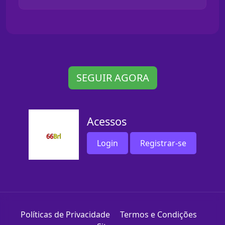
SEGUIR AGORA
Acessos
Login
Registrar-se
Políticas de Privacidade
Termos e Condições