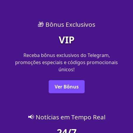
🎁 Bônus Exclusivos
VIP
Receba bônus exclusivos do Telegram,
promoções especiais e códigos promocionais
únicos!
Ver Bônus
📢 Notícias em Tempo Real
24/7