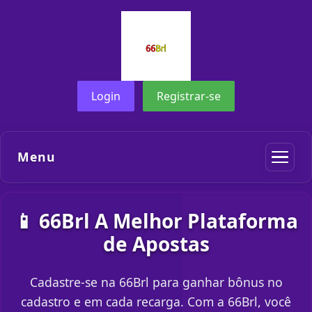
Login
Registrar-se
Menu
📱 66Brl A Melhor Plataforma
de Apostas
Cadastre-se na 66Brl para ganhar bônus no
cadastro e em cada recarga. Com a 66Brl, você