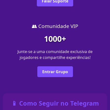
Falar Suporte
👥 Comunidade VIP
1000+
Junte-se a uma comunidade exclusiva de
jogadores e compartilhe experiências!
Entrar Grupo
📱 Como Seguir no Telegram