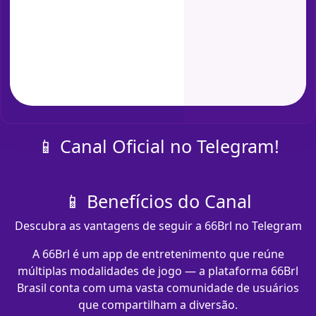
📱 Canal Oficial no Telegram!
📱 Benefícios do Canal
Descubra as vantagens de seguir a 66Brl no Telegram
A 66Brl é um app de entretenimento que reúne
múltiplas modalidades de jogo — a plataforma 66Brl
Brasil conta com uma vasta comunidade de usuários
que compartilham a diversão.