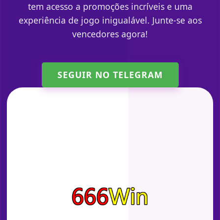
tem acesso a promoções incríveis e uma
experiência de jogo inigualável. Junte-se aos
vencedores agora!
SEGUIR NO TELEGRAM