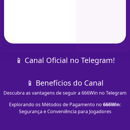
📱 Canal Oficial no Telegram!
📱 Benefícios do Canal
Descubra as vantagens de seguir a 666Win no Telegram
Explorando os Métodos de Pagamento no
666Win
:
Segurança e Conveniência para Jogadores