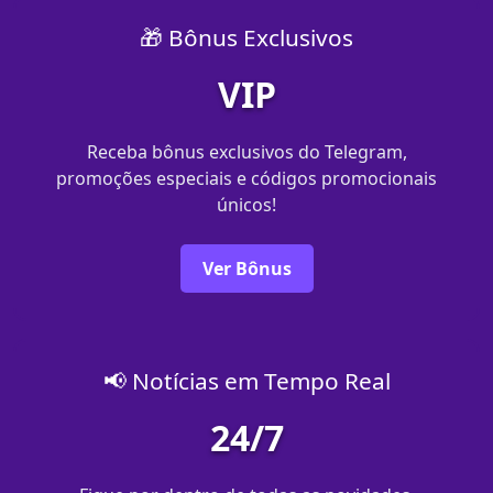
🎁 Bônus Exclusivos
VIP
Receba bônus exclusivos do Telegram,
promoções especiais e códigos promocionais
únicos!
Ver Bônus
📢 Notícias em Tempo Real
24/7