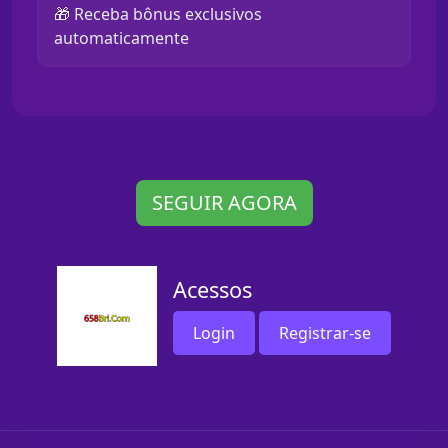
🎁 Receba bônus exclusivos
automaticamente
SEGUIR AGORA
Acessos
Login
Registrar-se