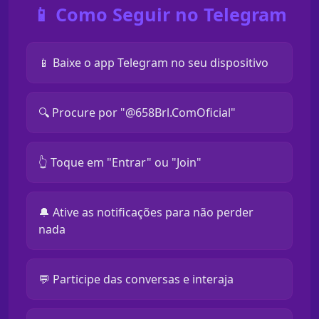
📱 Como Seguir no Telegram
📱 Baixe o app Telegram no seu dispositivo
🔍 Procure por "@658Brl.ComOficial"
👆 Toque em "Entrar" ou "Join"
🔔 Ative as notificações para não perder
nada
💬 Participe das conversas e interaja