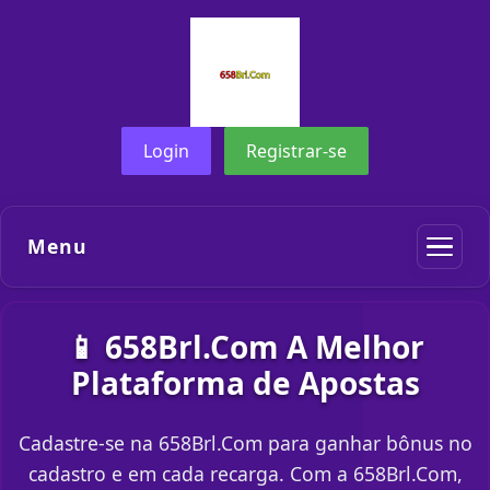
Login
Registrar-se
Menu
📱 658Brl.Com A Melhor
Plataforma de Apostas
Cadastre-se na 658Brl.Com para ganhar bônus no
cadastro e em cada recarga. Com a 658Brl.Com,