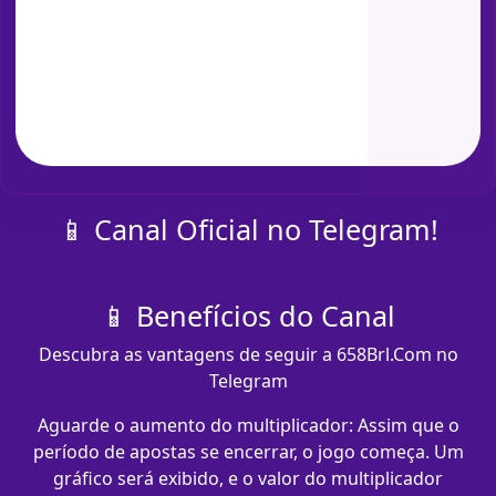
📱 Canal Oficial no Telegram!
📱 Benefícios do Canal
Descubra as vantagens de seguir a 658Brl.Com no
Telegram
Aguarde o aumento do multiplicador: Assim que o
período de apostas se encerrar, o jogo começa. Um
gráfico será exibido, e o valor do multiplicador