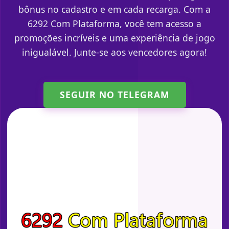
bônus no cadastro e em cada recarga. Com a
6292 Com Plataforma, você tem acesso a
promoções incríveis e uma experiência de jogo
inigualável. Junte-se aos vencedores agora!
SEGUIR NO TELEGRAM