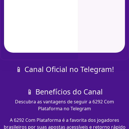
📱 Canal Oficial no Telegram!
📱 Benefícios do Canal
Descubra as vantagens de seguir a 6292 Com
Plataforma no Telegram
A 6292 Com Plataforma é a favorita dos jogadores
brasileiros por suas apostas acessíveis e retorno rápido