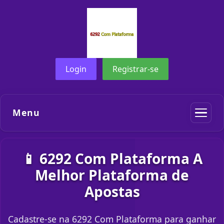
Login
Registrar-se
Menu
📱 6292 Com Plataforma A
Melhor Plataforma de
Apostas
Cadastre-se na 6292 Com Plataforma para ganhar