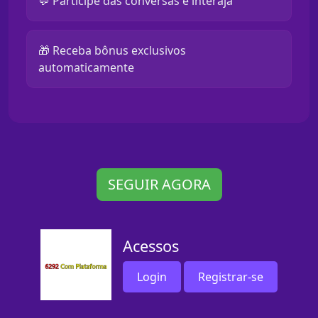
💬 Participe das conversas e interaja
🎁 Receba bônus exclusivos
automaticamente
SEGUIR AGORA
Acessos
Login
Registrar-se