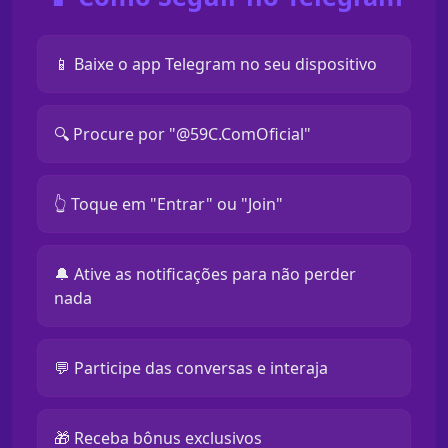
📱 Baixe o app Telegram no seu dispositivo
🔍 Procure por "@59C.ComOficial"
👆 Toque em "Entrar" ou "Join"
🔔 Ative as notificações para não perder
nada
💬 Participe das conversas e interaja
🎁 Receba bônus exclusivos