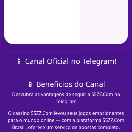
📱 Canal Oficial no Telegram!
📱 Benefícios do Canal
Descubra as vantagens de seguir a 55ZZ.Com no
Telegram
O cassino 55ZZ.Com levou seus jogos emocionantes
para o mundo online — com a plataforma 55ZZ.Com
Brasil , oferece um serviço de apostas completo.