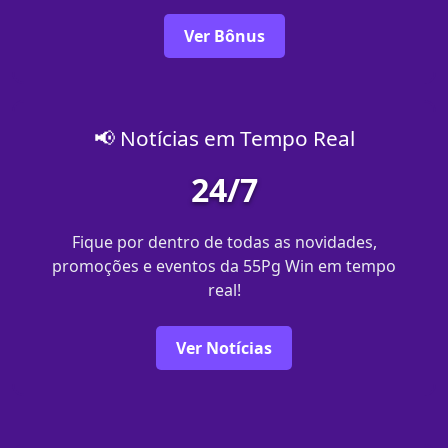
Ver Bônus
📢 Notícias em Tempo Real
24/7
Fique por dentro de todas as novidades,
promoções e eventos da 55Pg Win em tempo
real!
Ver Notícias