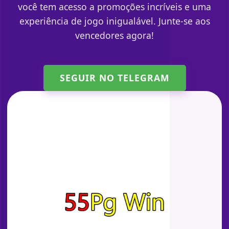
você tem acesso a promoções incríveis e uma
experiência de jogo inigualável. Junte-se aos
vencedores agora!
SEGUIR NO TELEGRAM