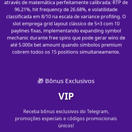
através de matemática perfeitamente calibrada: RTP de
96.21%, hit frequency de 26.68%, e volatilidade
classificada em 8/10 na escala de variance profiling. O
slot emprega grid layout clássico de 5×3 com 10
paylines fixas, implementando expanding symbol
mechanic durante free spins que pode gerar wins de
até 5.000x bet amount quando símbolos premium
cobrem todos os 15 positions simultaneamente.
🎁 Bônus Exclusivos
VIP
Receba bônus exclusivos do Telegram,
promoções especiais e códigos promocionais
únicos!