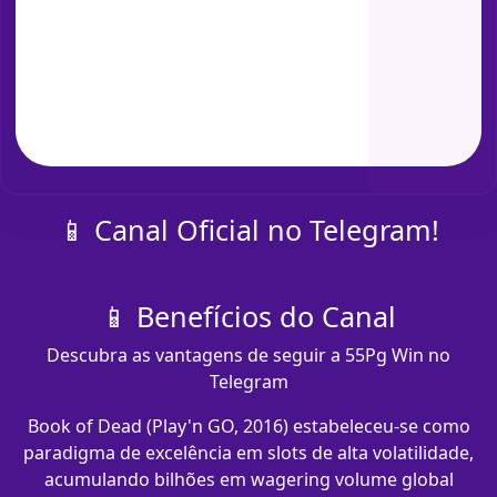
📱 Canal Oficial no Telegram!
📱 Benefícios do Canal
Descubra as vantagens de seguir a 55Pg Win no
Telegram
Book of Dead (Play'n GO, 2016) estabeleceu-se como
paradigma de excelência em slots de alta volatilidade,
acumulando bilhões em wagering volume global