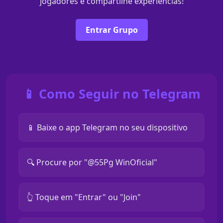
jogadores e compartilhe experiências!
Entrar Grupo
📱 Como Seguir no Telegram
📱 Baixe o app Telegram no seu dispositivo
🔍 Procure por "@55Pg WinOficial"
👆 Toque em "Entrar" ou "Join"