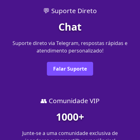
💬 Suporte Direto
Chat
Suporte direto via Telegram, respostas rápidas e
atendimento personalizado!
Falar Suporte
👥 Comunidade VIP
1000+
Junte-se a uma comunidade exclusiva de