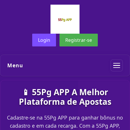
Login
Registrar-se
Menu
📱 55Pg APP A Melhor
Plataforma de Apostas
Cadastre-se na 55Pg APP para ganhar bônus no
cadastro e em cada recarga. Com a 55Pg APP,