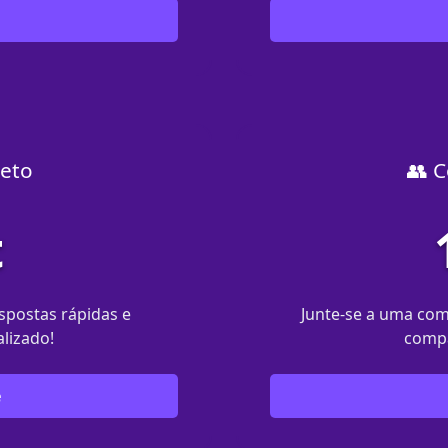
reto
👥 
t
espostas rápidas e
Junte-se a uma com
lizado!
compa
e