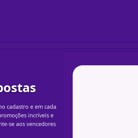
postas
no cadastro e em cada
promoções incríveis e
unte-se aos vencedores