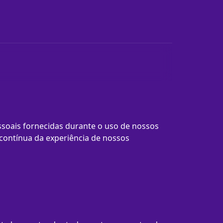
ssoais fornecidas durante o uso de nossos
 contínua da experiência de nossos