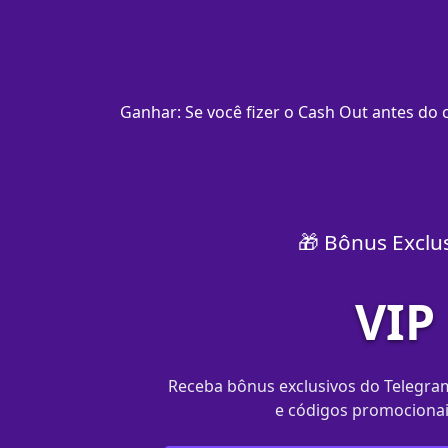
Ganhar: Se você fizer o Cash Out antes do 
🎁 Bônus Exclu
VIP
Receba bônus exclusivos do Telegra
e códigos promocionai