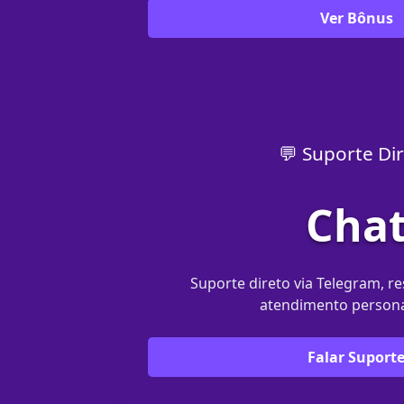
Ver Bônus
💬 Suporte Di
Cha
Suporte direto via Telegram, r
atendimento persona
Falar Suport