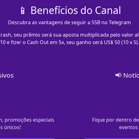
📱 Benefícios do Canal
Descubra as vantagens de seguir a 55B no Telegram
crash, seu prêmio será sua aposta multiplicada pelo valor 
10 e fizer o Cash Out em 5x, seu ganho será US$ 50 (10 x 5).
sivos
📢 Notí
m, promoções especiais
Fique por dentro d
s únicos!
eventos