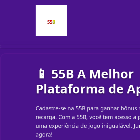
📱 55B A Melhor
Plataforma de A
Cadastre-se na 55B para ganhar bônus 
recarga. Com a 55B, você tem acesso a 
uma experiência de jogo inigualável. J
agora!