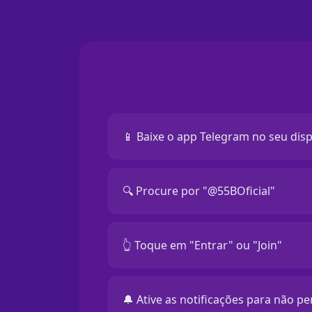
📱 Baixe o app Telegram no seu disp
🔍 Procure por "@55BOficial"
👆 Toque em "Entrar" ou "Join"
🔔 Ative as notificações para não p