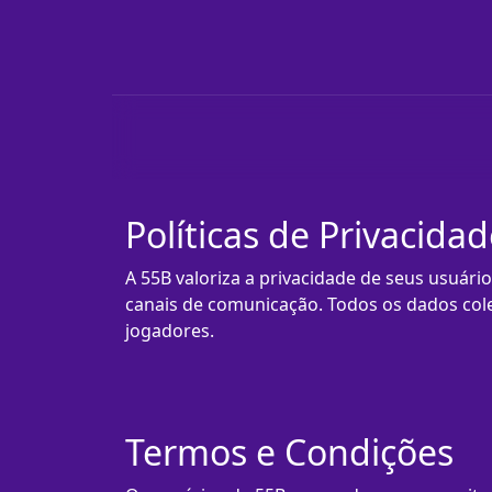
Políticas de Privacida
A 55B valoriza a privacidade de seus usuár
canais de comunicação. Todos os dados cole
jogadores.
Termos e Condições