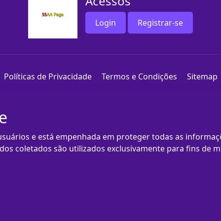
Acessos
Login
Registrar-se
Políticas de Privacidade
Termos e Condições
Sitemap
de
 usuários e está empenhada em proteger todas as informaç
os coletados são utilizados exclusivamente para fins de m