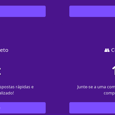
reto
👥 
t
espostas rápidas e
Junte-se a uma com
lizado!
compa
e