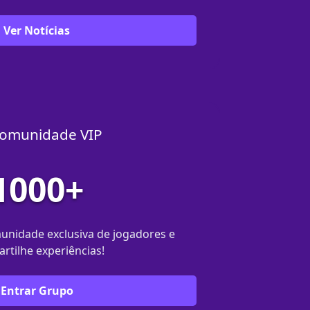
Ver Notícias
Comunidade VIP
1000+
unidade exclusiva de jogadores e
rtilhe experiências!
Entrar Grupo