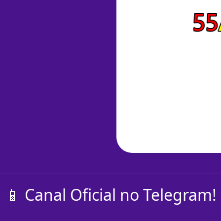
📱 Canal Oficial no Telegram!