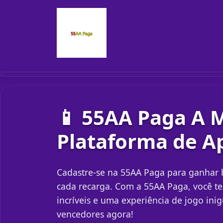
📱 55AA Paga A 
Plataforma de A
Cadastre-se na 55AA Paga para ganhar 
cada recarga. Com a 55AA Paga, você t
incríveis e uma experiência de jogo inig
vencedores agora!