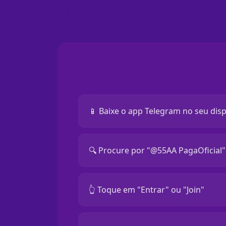
📱 Baixe o app Telegram no seu disp
🔍 Procure por "@55AA PagaOficial"
👆 Toque em "Entrar" ou "Join"