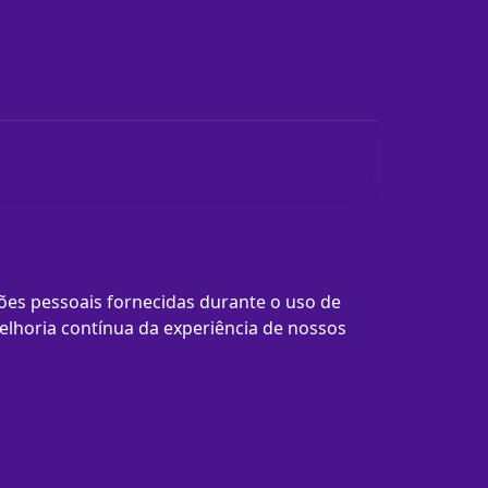
ões pessoais fornecidas durante o uso de
elhoria contínua da experiência de nossos