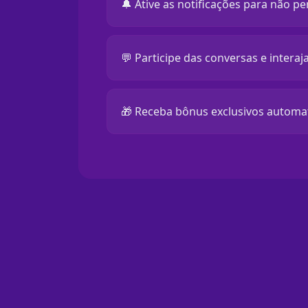
🔔 Ative as notificações para não p
💬 Participe das conversas e interaj
🎁 Receba bônus exclusivos autom