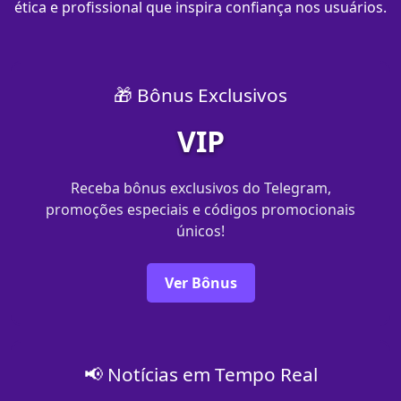
ética e profissional que inspira confiança nos usuários.
🎁 Bônus Exclusivos
VIP
Receba bônus exclusivos do Telegram,
promoções especiais e códigos promocionais
únicos!
Ver Bônus
📢 Notícias em Tempo Real