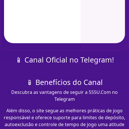
📱 Canal Oficial no Telegram!
📱 Benefícios do Canal
Descubra as vantagens de seguir a 555U.Com no
Telegram
Além disso, o site segue as melhores práticas de jogo
responsável e oferece suporte para limites de depósito,
autoexclusão e controle de tempo de jogo uma atitude