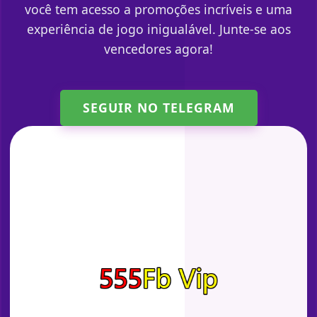
você tem acesso a promoções incríveis e uma
experiência de jogo inigualável. Junte-se aos
vencedores agora!
SEGUIR NO TELEGRAM