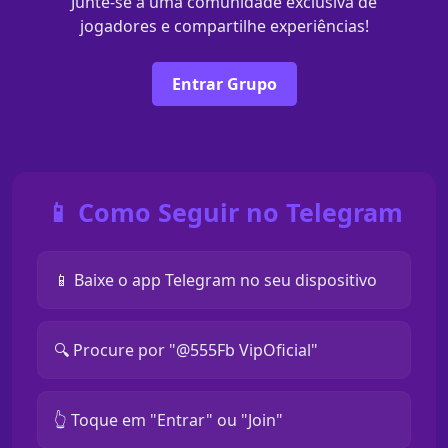
Junte-se a uma comunidade exclusiva de
jogadores e compartilhe experiências!
Entrar Grupo
📱 Como Seguir no Telegram
📱 Baixe o app Telegram no seu dispositivo
🔍 Procure por "@555Fb VipOficial"
👆 Toque em "Entrar" ou "Join"