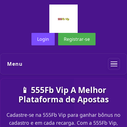
Login
Registrar-se
Menu
📱 555Fb Vip A Melhor
Plataforma de Apostas
Cadastre-se na 555Fb Vip para ganhar bônus no
cadastro e em cada recarga. Com a 555Fb Vip,