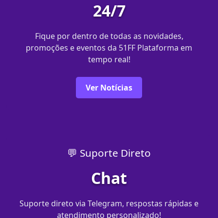
24/7
Fique por dentro de todas as novidades,
promoções e eventos da 51FF Plataforma em
tempo real!
Ver Notícias
💬 Suporte Direto
Chat
Suporte direto via Telegram, respostas rápidas e
atendimento personalizado!