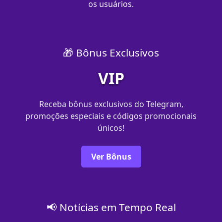
os usuários.
🎁 Bônus Exclusivos
VIP
Receba bônus exclusivos do Telegram,
promoções especiais e códigos promocionais
únicos!
Ver Bônus
📢 Notícias em Tempo Real