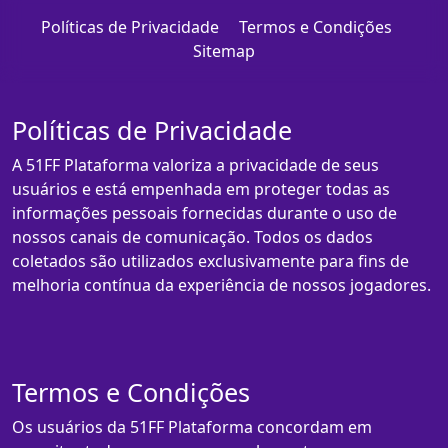
Políticas de Privacidade
Termos e Condições
Sitemap
Políticas de Privacidade
A 51FF Plataforma valoriza a privacidade de seus
usuários e está empenhada em proteger todas as
informações pessoais fornecidas durante o uso de
nossos canais de comunicação. Todos os dados
coletados são utilizados exclusivamente para fins de
melhoria contínua da experiência de nossos jogadores.
Termos e Condições
Os usuários da 51FF Plataforma concordam em