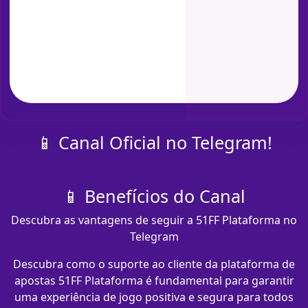
📱 Canal Oficial no Telegram!
📱 Benefícios do Canal
Descubra as vantagens de seguir a 51FF Plataforma no
Telegram
Descubra como o suporte ao cliente da plataforma de
apostas 51FF Plataforma é fundamental para garantir
uma experiência de jogo positiva e segura para todos