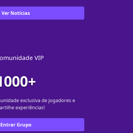
Ver Notícias
Comunidade VIP
1000+
unidade exclusiva de jogadores e
rtilhe experiências!
Entrar Grupo