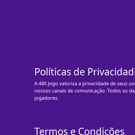
Políticas de Privacida
A 48X Jogo valoriza a privacidade de seus 
nossos canais de comunicação. Todos os dad
jogadores.
Termos e Condições