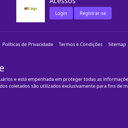
Acessos
Login
Registrar-se
Políticas de Privacidade
Termos e Condições
Sitemap
de
usuários e está empenhada em proteger todas as informaçõe
os coletados são utilizados exclusivamente para fins de m