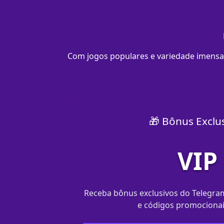
Com jogos populares e variedade imensa,
🎁 Bônus Exclu
VIP
Receba bônus exclusivos do Telegra
e códigos promocionai