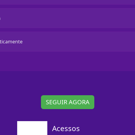
a
aticamente
SEGUIR AGORA
Acessos