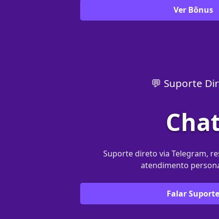
Ver Bônus
💬 Suporte Di
Cha
Suporte direto via Telegram, r
atendimento persona
Falar Suport