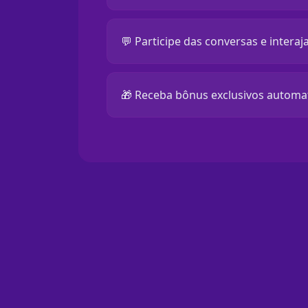
💬 Participe das conversas e interaj
🎁 Receba bônus exclusivos autom