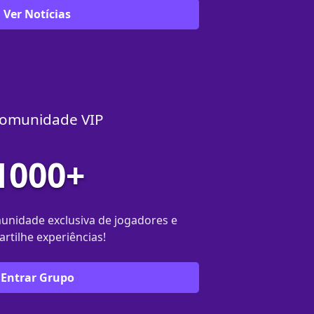
Ver Notícias
Comunidade VIP
1000+
unidade exclusiva de jogadores e
rtilhe experiências!
Entrar Grupo