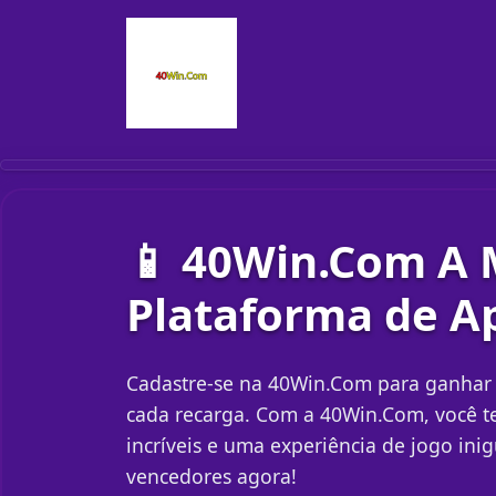
📱 40Win.Com A 
Plataforma de A
Cadastre-se na 40Win.Com para ganhar
cada recarga. Com a 40Win.Com, você 
incríveis e uma experiência de jogo inig
vencedores agora!