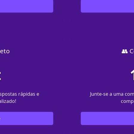
reto
👥 
t
espostas rápidas e
Junte-se a uma com
lizado!
compa
e