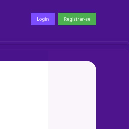
Login
Registrar-se