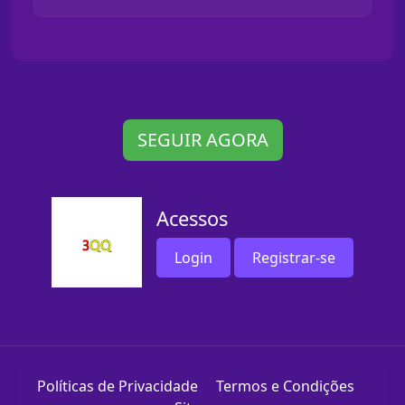
SEGUIR AGORA
Acessos
Login
Registrar-se
Políticas de Privacidade
Termos e Condições