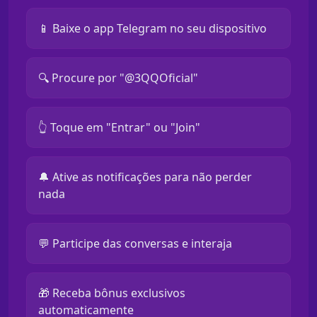
📱 Baixe o app Telegram no seu dispositivo
🔍 Procure por "@3QQOficial"
👆 Toque em "Entrar" ou "Join"
🔔 Ative as notificações para não perder
nada
💬 Participe das conversas e interaja
🎁 Receba bônus exclusivos
automaticamente