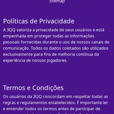
Sitemap
Políticas de Privacidade
A 3QQ valoriza a privacidade de seus usuários e está
empenhada em proteger todas as informações
pessoais fornecidas durante o uso de nossos canais de
comunicação. Todos os dados coletados são utilizados
exclusivamente para fins de melhoria contínua da
experiência de nossos jogadores.
Termos e Condições
Os usuários da 3QQ concordam em respeitar todas as
regras e regulamentos estabelecidos. É importante ler
e entender todos os termos antes de participar de