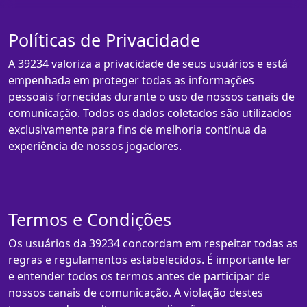
Políticas de Privacidade
A 39234 valoriza a privacidade de seus usuários e está
empenhada em proteger todas as informações
pessoais fornecidas durante o uso de nossos canais de
comunicação. Todos os dados coletados são utilizados
exclusivamente para fins de melhoria contínua da
experiência de nossos jogadores.
Termos e Condições
Os usuários da 39234 concordam em respeitar todas as
regras e regulamentos estabelecidos. É importante ler
e entender todos os termos antes de participar de
nossos canais de comunicação. A violação destes