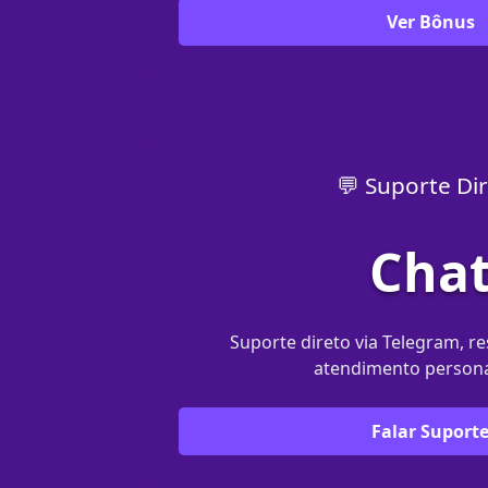
Ver Bônus
💬 Suporte Di
Cha
Suporte direto via Telegram, r
atendimento persona
Falar Suport