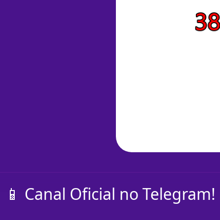
📱 Canal Oficial no Telegram!