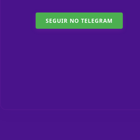
SEGUIR NO TELEGRAM