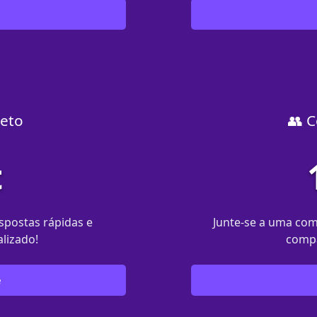
reto
👥 
t
espostas rápidas e
Junte-se a uma com
lizado!
compa
e