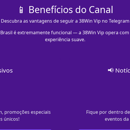
📱 Benefícios do Canal
Descubra as vantagens de seguir a 38Win Vip no Telegram
 Brasil é extremamente funcional — a 38Win Vip opera com 
experiência suave.
sivos
📢 Notí
m, promoções especiais
Fique por dentro d
s únicos!
eventos da