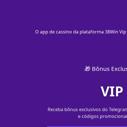
O app de cassino da plataforma 38Win Vip
🎁 Bônus Exclu
VIP
Receba bônus exclusivos do Telegra
e códigos promocionai