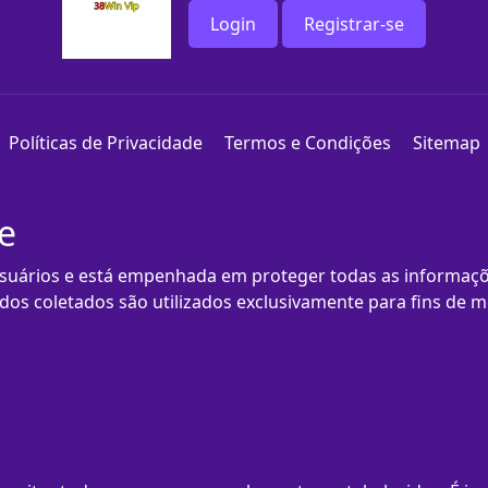
Login
Registrar-se
Políticas de Privacidade
Termos e Condições
Sitemap
de
 usuários e está empenhada em proteger todas as informaçõ
os coletados são utilizados exclusivamente para fins de m