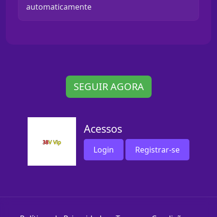
automaticamente
SEGUIR AGORA
Acessos
Login
Registrar-se