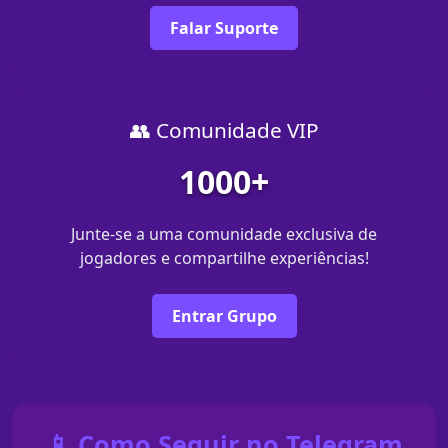
Falar Suporte
👥 Comunidade VIP
1000+
Junte-se a uma comunidade exclusiva de
jogadores e compartilhe experiências!
Entrar Grupo
📱 Como Seguir no Telegram