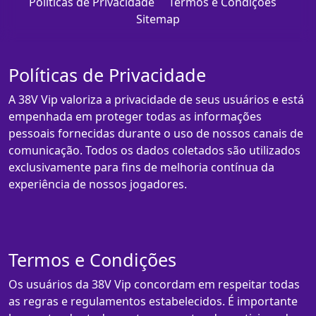
Políticas de Privacidade
Termos e Condições
Sitemap
Políticas de Privacidade
A 38V Vip valoriza a privacidade de seus usuários e está
empenhada em proteger todas as informações
pessoais fornecidas durante o uso de nossos canais de
comunicação. Todos os dados coletados são utilizados
exclusivamente para fins de melhoria contínua da
experiência de nossos jogadores.
Termos e Condições
Os usuários da 38V Vip concordam em respeitar todas
as regras e regulamentos estabelecidos. É importante