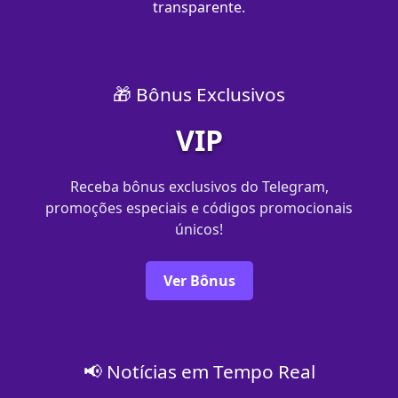
transparente.
🎁 Bônus Exclusivos
VIP
Receba bônus exclusivos do Telegram,
promoções especiais e códigos promocionais
únicos!
Ver Bônus
📢 Notícias em Tempo Real