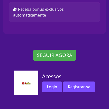
🎁 Receba bônus exclusivos
automaticamente
SEGUIR AGORA
Acessos
Login
Registrar-se