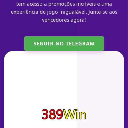
tem acesso a promoções incríveis e uma
experiência de jogo inigualável. Junte-se aos
vencedores agora!
SEGUIR NO TELEGRAM