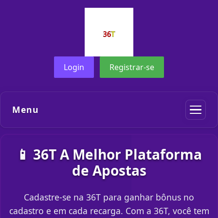
Login
Registrar-se
Menu
📱 36T A Melhor Plataforma
de Apostas
Cadastre-se na 36T para ganhar bônus no
cadastro e em cada recarga. Com a 36T, você tem