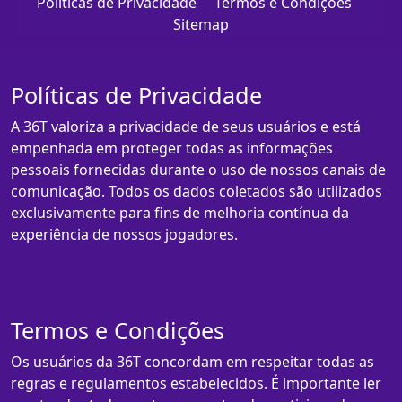
Políticas de Privacidade
Termos e Condições
Sitemap
Políticas de Privacidade
A 36T valoriza a privacidade de seus usuários e está
empenhada em proteger todas as informações
pessoais fornecidas durante o uso de nossos canais de
comunicação. Todos os dados coletados são utilizados
exclusivamente para fins de melhoria contínua da
experiência de nossos jogadores.
Termos e Condições
Os usuários da 36T concordam em respeitar todas as
regras e regulamentos estabelecidos. É importante ler