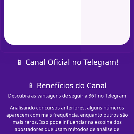
📱 Canal Oficial no Telegram!
📱 Benefícios do Canal
Descubra as vantagens de seguir a 36T no Telegram
Analisando concursos anteriores, alguns números
aparecem com mais frequência, enquanto outros são
mais raros. Isso pode influenciar na escolha dos
apostadores que usam métodos de análise de