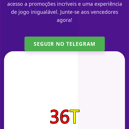
acesso a promoções incríveis e uma experiência
de jogo inigualável. Junte-se aos vencedores
agora!
SEGUIR NO TELEGRAM