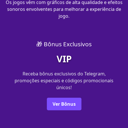
Os jogos vêm com gráficos de alta qualidade e efeitos
sonoros envolventes para melhorar a experiência de
jogo.
🎁 Bônus Exclusivos
VIP
Receba bônus exclusivos do Telegram,
promoções especiais e códigos promocionais
únicos!
Ver Bônus