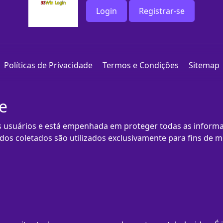
Login
Registrar-se
Políticas de Privacidade
Termos e Condições
Sitemap
de
us usuários e está empenhada em proteger todas as inform
os coletados são utilizados exclusivamente para fins de m