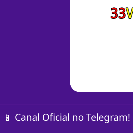
📱 Canal Oficial no Telegram!