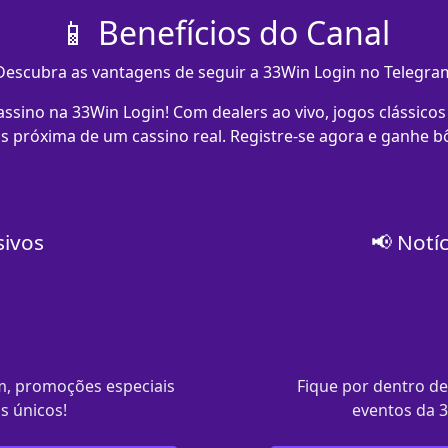
📱 Benefícios do Canal
Descubra as vantagens de seguir a 33Win Login no Telegra
sino na 33Win Login! Com dealers ao vivo, jogos clássicos
s próxima de um cassino real. Registre-se agora e ganhe b
sivos
📢 Notí
m, promoções especiais
Fique por dentro d
s únicos!
eventos da 