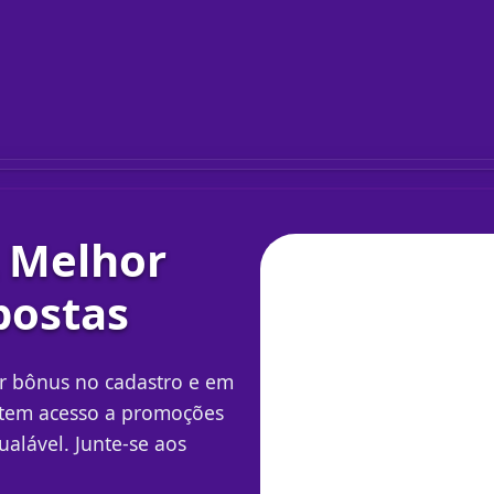
A Melhor
postas
r bônus no cadastro e em
 tem acesso a promoções
ualável. Junte-se aos