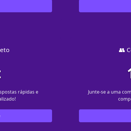
reto
👥 
t
espostas rápidas e
Junte-se a uma com
lizado!
compa
e