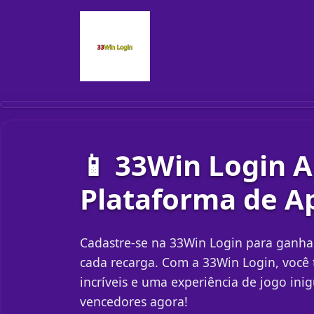
📱 33Win Login 
Plataforma de A
Cadastre-se na 33Win Login para ganha
cada recarga. Com a 33Win Login, você
incríveis e uma experiência de jogo inig
vencedores agora!