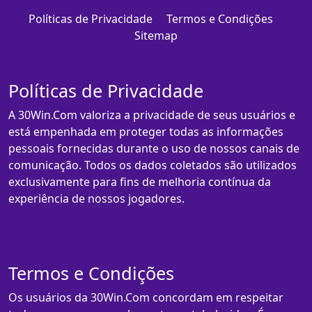
Políticas de Privacidade
Termos e Condições
Sitemap
Políticas de Privacidade
A 30Win.Com valoriza a privacidade de seus usuários e
está empenhada em proteger todas as informações
pessoais fornecidas durante o uso de nossos canais de
comunicação. Todos os dados coletados são utilizados
exclusivamente para fins de melhoria contínua da
experiência de nossos jogadores.
Termos e Condições
Os usuários da 30Win.Com concordam em respeitar