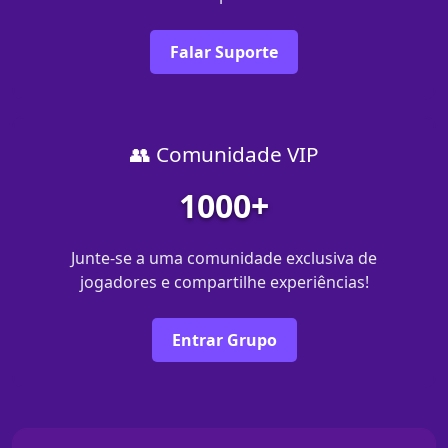
Falar Suporte
👥 Comunidade VIP
1000+
Junte-se a uma comunidade exclusiva de
jogadores e compartilhe experiências!
Entrar Grupo