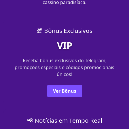
cassino paradisíaca.
🎁 Bônus Exclusivos
VIP
Receba bônus exclusivos do Telegram,
promoções especiais e códigos promocionais
únicos!
Ver Bônus
📢 Notícias em Tempo Real