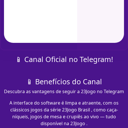
📱 Canal Oficial no Telegram!
📱 Benefícios do Canal
Descubra as vantagens de seguir a 23Jogo no Telegram
A interface do software é limpa e atraente, com os
clássicos jogos da série 23Jogo Brasil , como caça-
níqueis, jogos de mesa e crupiês ao vivo — tudo
disponível na 23Jogo .