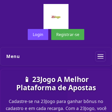
Login
Registrar-se
Menu
📱 23Jogo A Melhor
Plataforma de Apostas
Cadastre-se na 23Jogo para ganhar bônus no
cadastro e em cada recarga. Com a 23Jogo, você