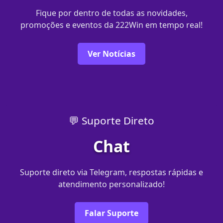
Fique por dentro de todas as novidades,
promoções e eventos da 222Win em tempo real!
Ver Notícias
💬 Suporte Direto
Chat
Suporte direto via Telegram, respostas rápidas e
atendimento personalizado!
Falar Suporte