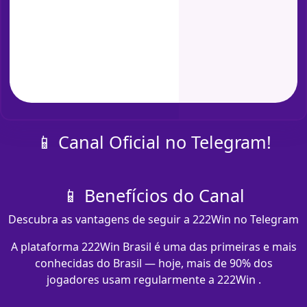
📱 Canal Oficial no Telegram!
📱 Benefícios do Canal
Descubra as vantagens de seguir a 222Win no Telegram
A plataforma 222Win Brasil é uma das primeiras e mais
conhecidas do Brasil — hoje, mais de 90% dos
jogadores usam regularmente a 222Win .