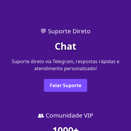
💬 Suporte Direto
Chat
Suporte direto via Telegram, respostas rápidas e
atendimento personalizado!
Falar Suporte
👥 Comunidade VIP
1000+