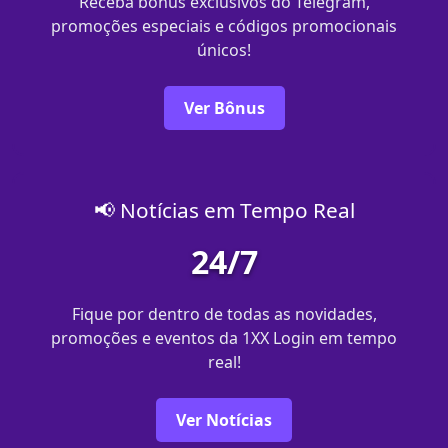
Receba bônus exclusivos do Telegram,
promoções especiais e códigos promocionais
únicos!
Ver Bônus
📢 Notícias em Tempo Real
24/7
Fique por dentro de todas as novidades,
promoções e eventos da 1XX Login em tempo
real!
Ver Notícias