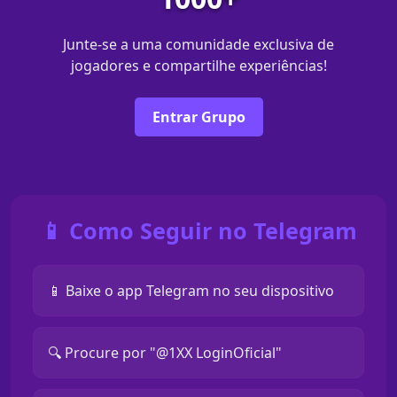
Junte-se a uma comunidade exclusiva de
jogadores e compartilhe experiências!
Entrar Grupo
📱 Como Seguir no Telegram
📱 Baixe o app Telegram no seu dispositivo
🔍 Procure por "@1XX LoginOficial"