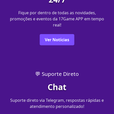
Fique por dentro de todas as novidades,
promoções e eventos da 17Game APP em tempo
real!
Ver Notícias
💬 Suporte Direto
Chat
Suporte direto via Telegram, respostas rápidas e
atendimento personalizado!