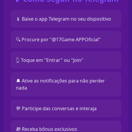
📱 Baixe o app Telegram no seu dispositivo
🔍 Procure por "@17Game APPOficial"
👆 Toque em "Entrar" ou "Join"
🔔 Ative as notificações para não perder
nada
💬 Participe das conversas e interaja
🎁 Receba bônus exclusivos