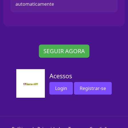
automaticamente
SEGUIR AGORA
Acessos
Login
Registrar-se