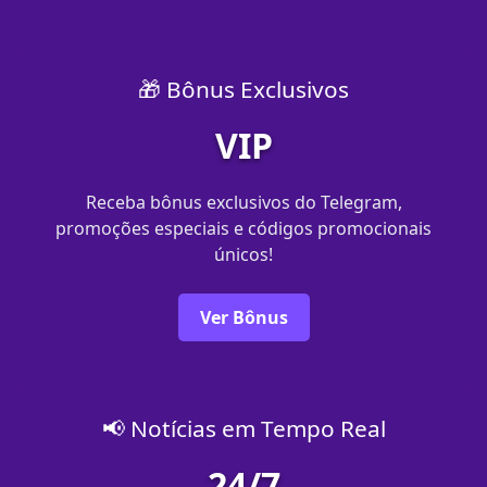
🎁 Bônus Exclusivos
VIP
Receba bônus exclusivos do Telegram,
promoções especiais e códigos promocionais
únicos!
Ver Bônus
📢 Notícias em Tempo Real
24/7