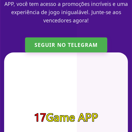
APP, você tem acesso a promoções incríveis e uma
experiência de jogo inigualável. Junte-se aos
vencedores agora!
SEGUIR NO TELEGRAM