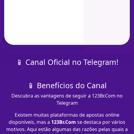
📱 Canal Oficial no Telegram!
📱 Benefícios do Canal
Descubra as vantagens de seguir a 123Br.Com no
Telegram
Existem muitas plataformas de apostas online
disponíveis, mas a
123Br.Com
se destaca por vários
motivos. Aqui estão algumas das razões pelas quais a