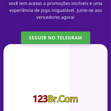
você tem acesso a promoções incríveis e uma
experiência de jogo inigualável. Junte-se aos
vencedores agora!
SEGUIR NO TELEGRAM