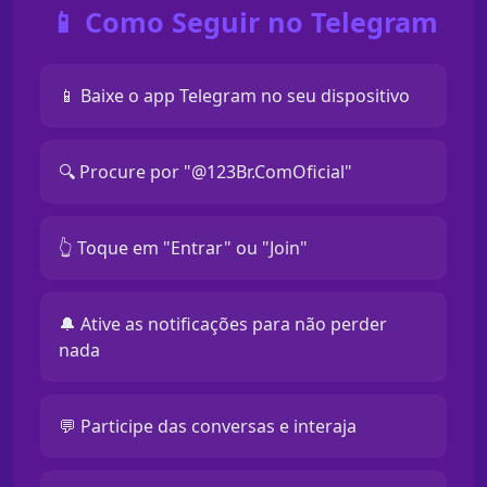
📱 Como Seguir no Telegram
📱 Baixe o app Telegram no seu dispositivo
🔍 Procure por "@123Br.ComOficial"
👆 Toque em "Entrar" ou "Join"
🔔 Ative as notificações para não perder
nada
💬 Participe das conversas e interaja