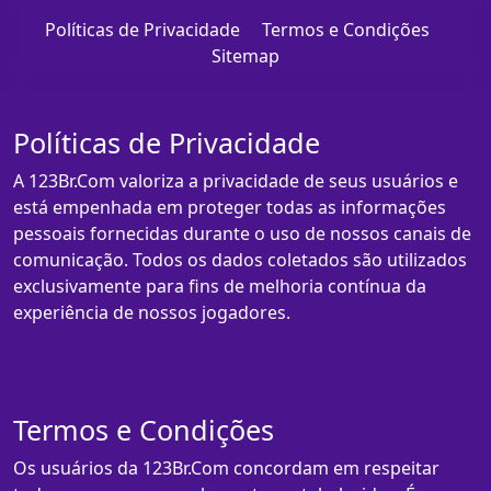
Políticas de Privacidade
Termos e Condições
Sitemap
Políticas de Privacidade
A 123Br.Com valoriza a privacidade de seus usuários e
está empenhada em proteger todas as informações
pessoais fornecidas durante o uso de nossos canais de
comunicação. Todos os dados coletados são utilizados
exclusivamente para fins de melhoria contínua da
experiência de nossos jogadores.
Termos e Condições
Os usuários da 123Br.Com concordam em respeitar