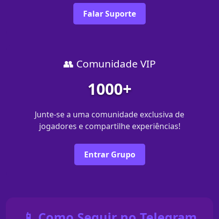
Falar Suporte
👥 Comunidade VIP
1000+
Junte-se a uma comunidade exclusiva de
jogadores e compartilhe experiências!
Entrar Grupo
📱 Como Seguir no Telegram