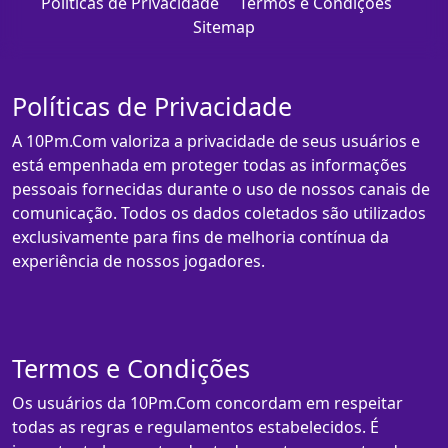
Políticas de Privacidade
Termos e Condições
Sitemap
Políticas de Privacidade
A 10Pm.Com valoriza a privacidade de seus usuários e
está empenhada em proteger todas as informações
pessoais fornecidas durante o uso de nossos canais de
comunicação. Todos os dados coletados são utilizados
exclusivamente para fins de melhoria contínua da
experiência de nossos jogadores.
Termos e Condições
Os usuários da 10Pm.Com concordam em respeitar
todas as regras e regulamentos estabelecidos. É