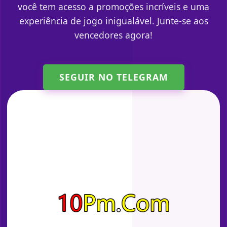
você tem acesso a promoções incríveis e uma
experiência de jogo inigualável. Junte-se aos
vencedores agora!
SEGUIR NO TELEGRAM