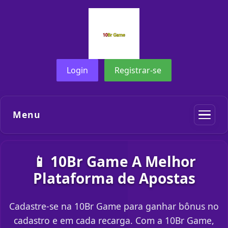
Login
Registrar-se
Menu
📱 10Br Game A Melhor
Plataforma de Apostas
Cadastre-se na 10Br Game para ganhar bônus no
cadastro e em cada recarga. Com a 10Br Game,