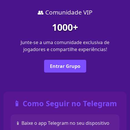
👥 Comunidade VIP
1000+
Junte-se a uma comunidade exclusiva de
jogadores e compartilhe experiências!
Entrar Grupo
📱 Como Seguir no Telegram
📱 Baixe o app Telegram no seu dispositivo