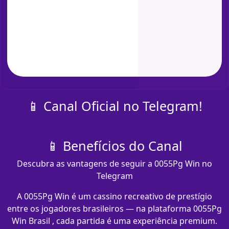
📱 Canal Oficial no Telegram!
📱 Benefícios do Canal
Descubra as vantagens de seguir a 0055Pg Win no
Telegram
A 0055Pg Win é um cassino recreativo de prestígio
entre os jogadores brasileiros — na plataforma 0055Pg
Win Brasil , cada partida é uma experiência premium.